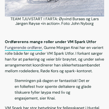
TEAM TJUVSTART I FARTA: Øyvind Buraas og Lars
Jørgen Røyse «in action». Foto: John Nyborg
Ordførerens mange roller under VM Spark Utfor
Fungerende ordfører
, Gunne Morgan Knai har en variert
rolle både før og under VM Spark Utfor. I forkant sørger
han for at parkering og veier blir brøytet, og under selve
arrangementet koordinerer han sikkerhetssambandet
mellom rodeledere, Røde Kors og spark-kontoret.
Stemningen på dagen er fantastisk! Det er
en folkefest hvor spente deltakere og glade
tilskuere fyller løypa med liv og
engasjement, sier Knai.
VM Spark har stor betydning for fellesskapet i Hurdal,