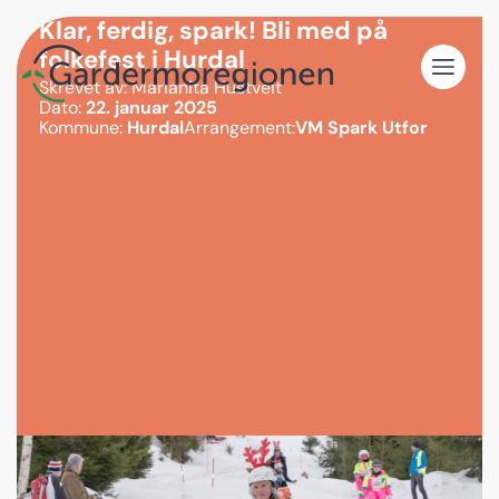
Klar, ferdig, spark! Bli med på
folkefest i Hurdal
Skrevet av: Marianita Hustveit
Dato:
22. januar 2025
Kommune:
Hurdal
Arrangement:
VM Spark Utfor