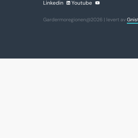
Linkedin
Youtube
Gardermoregionen@2026 | levert av
Gnis