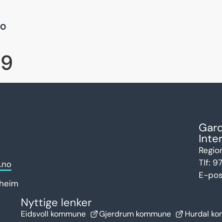
NO
19
Gar
Inte
Regio
Tlf:
97
.no
E-pos
heim
Nyttige lenker
Eidsvoll kommune
Gjerdrum kommune
Hurdal k