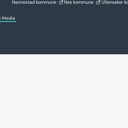
Nannestad kommune
Nes kommune
Ullensaker 
t Media