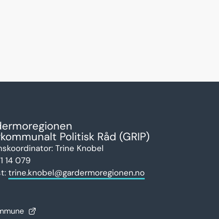
dermoregionen
rkommunalt Politisk Råd (GRIP)
nskoordinator: Trine Knobel
1 14 079
t:
trine.knobel@gardermoregionen.no
ommune